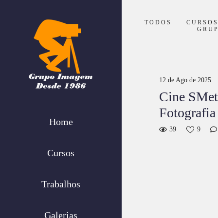
TODOS
CURSO
GRU
12 de Ago de 2025
Cine SMeta
Fotografia
Home
39
9
Cursos
Trabalhos
Galerias