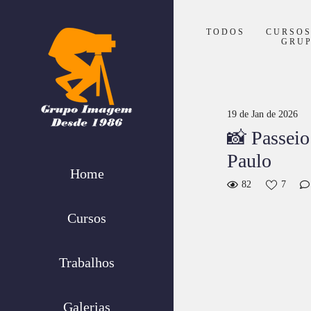
TODOS
CURSO
GRU
19 de Jan de 2026
📸 Passeio
Paulo
Home
82
7
Cursos
Trabalhos
Galerias