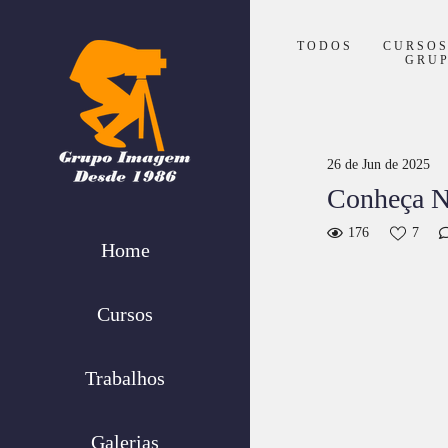
TODOS
CURSO
GRU
26 de Jun de 2025
Conheça No
176
7
Home
Cursos
Trabalhos
Galerias