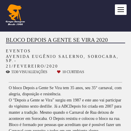
BLOCO DEPOIS A GENTE SE VIRA 2020
EVENTOS
AVENIDA EUGÊNIO SALERNO, SOROCABA,
SP.
21/FEVEREIRO/2020
5530
VISUALIZAÇÕES
10
CURTIDAS
O bloco Depois a Gente Se Vira tem 35 anos, seu 35° carnaval, com
alegria, disposição e resistência.
O “Depois a Gente se Vira” surgiu em 1987 e este ano vai participar
do vigésimo sexto desfilie. Já a ABCDepois foi criada em 2007 para
manter a tradição. Mesmo quando o Carnaval de Rua deixou de
acontecer em Sorocaba. O Depois resistiu e colocou o bloco na rua.
Bloco é formado por pessoas que acreditam que é possível fazer um
Carnaval com respeito a todos em um ambiente alegre