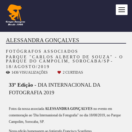
ALESSANDRA GONÇALVES
FOTÓGRAFOS ASSOCIADOS
PARQUE "CARLOS ALBERTO DE SOUZA" - O
PARQUE DO CAMPOLIM, SOROCABA/SP
18/AGOSTO/2019
1436
VISUALIZAÇÕES
2
CURTIDAS
33º Edição -
DIA INTERNACIONAL DA
FOTOGRAFIA 2019
Fotos da nossa associada
ALESSANDRA GONÇALVES
no evento em
comemoração ao 'Dia Internanional da Fotografia" no dia 18/08/2019, no Parque
Campolim, Sorocaba, SP.
Nesta edição homenagem ao fotógrafo Francisco Scardigno