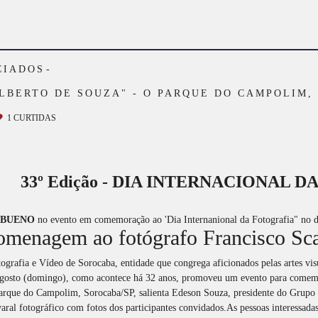
CIADOS
LBERTO DE SOUZA" - O PARQUE DO CAMPOLIM,
1
CURTIDAS
33º Edição - DIA INTERNACIONAL D
 BUENO
no evento em comemoração ao 'Dia Internanional da Fotografia" no 
omenagem ao fotógrafo Francisco Sc
afia e Vídeo de Sorocaba, entidade que congrega aficionados pelas artes visu
 agosto (domingo), como acontece há 32 anos, promoveu um evento para comemo
Parque do Campolim, Sorocaba/SP, salienta Edeson Souza, presidente do Grupo
varal fotográfico com fotos dos participantes convidados.As pessoas interess