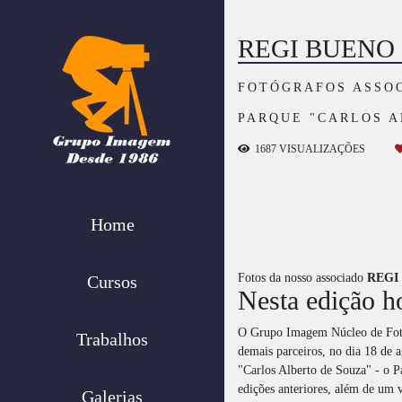
REGI BUENO
FOTÓGRAFOS ASSO
PARQUE "CARLOS A
1687
VISUALIZAÇÕES
Home
Fotos da nosso associado
REGI
Cursos
Nesta edição h
O Grupo Imagem Núcleo de Fotogr
Trabalhos
demais parceiros, no dia 18 de
"Carlos Alberto de Souza" - o 
edições anteriores, além de um 
Galerias