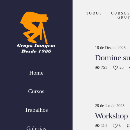
TODOS
CURSO
GRU
18 de Dez de 2025
Domine sua
751
25
Home
Cursos
28 de Jan de 2025
Trabalhos
Workshop G
114
6
Galerias