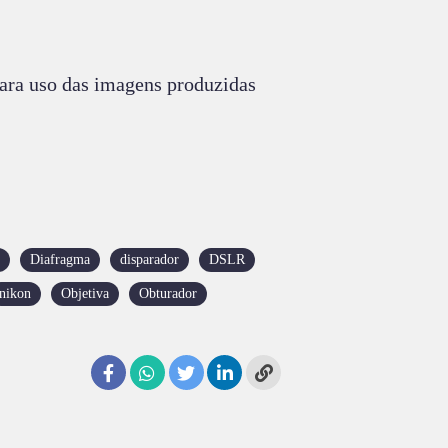
para uso das imagens produzidas
Diafragma
disparador
DSLR
nikon
Objetiva
Obturador