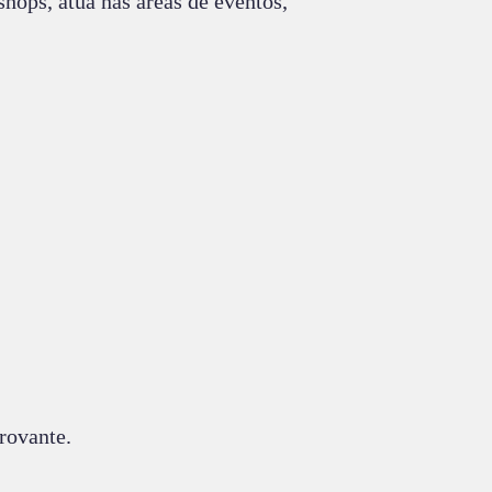
ops, atua nas áreas de eventos,
rovante.