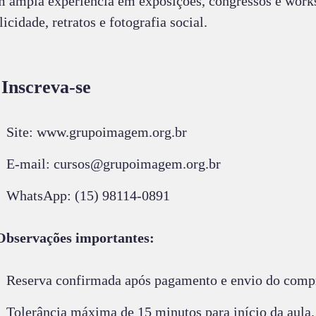
 ampla experiência em exposições, congressos e worksh
icidade, retratos e fotografia social.
 Inscreva-se
Site: www.grupoimagem.org.br
E-mail: cursos@grupoimagem.org.br
WhatsApp: (15) 98114-0891
Observações importantes:
Reserva confirmada após pagamento e envio do comp
Tolerância máxima de 15 minutos para início da aula.