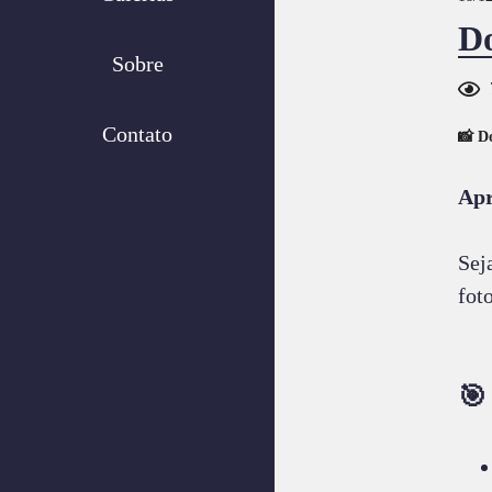
Do
Sobre
Contato
📸 D
Apr
Sej
fot
🎯