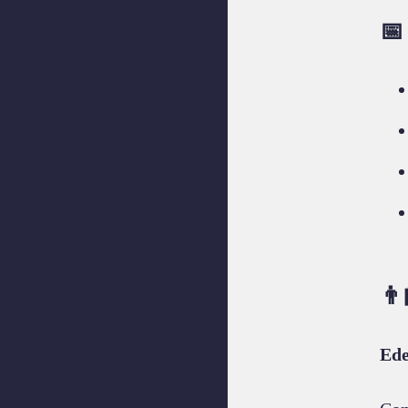
📅
👨
Ede