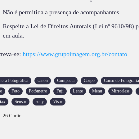
Não é permitida a presença de acompanhantes.
Respeite a Lei de Direitos Autorais (Lei nº 9610/98) 
em aula.
creva-se:
https://www.grupoimagem.org.br/contato
era Fotográfica
canon
Compacta
Corpo
Curso de Fotografia
o
Foto
Fotômetro
Fuji
Lente
Menu
Mirrorless
tax
Sensor
sony
Visor
26
Curtir