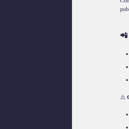
Com
publ
📲
⚠️