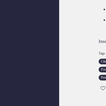
Ins
Tags
Câm
Foc
Pen