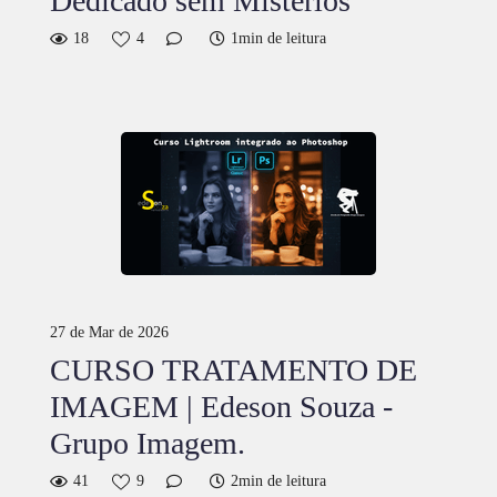
Dedicado sem Mistérios"
18
4
1min de leitura
27 de Mar de 2026
CURSO TRATAMENTO DE
IMAGEM | Edeson Souza -
Grupo Imagem.
41
9
2min de leitura