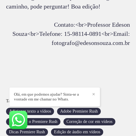
caminho, pode perguntar! Boa edição!
Contato:<br>Professor Edeson
Souza<br>Telefone: 15-98114-0891<br>Email:
fotografo@edesonsouza.com.br
Olá, em que podemos ajudar? Sinta-se a
✕
vontade em me chamar no Whats.
Tags
Adicionar texto a vídeos
Adobe Premiere Rush
Como usar o Premiere Rush
Correção de cor em vídeos
Dicas Premiere Rush
Edição de áudio em vídeos