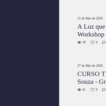
15 de Mar de 2026
A Luz que
Workshop 
18
4
27 de Mar de 2026
CURSO T
Souza - G
41
9