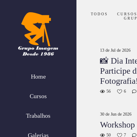
TODOS
CURSO
GRU
13 de Jul de 2026
📸 Dia Int
Participe 
Home
Fotografia
56
6
Cursos
30 de Jun de 2026
Trabalhos
Workshop 
Galerias
50
7