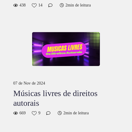
438
14
2min de leitura
07 de Nov de 2024
Músicas livres de direitos
autorais
669
9
2min de leitura