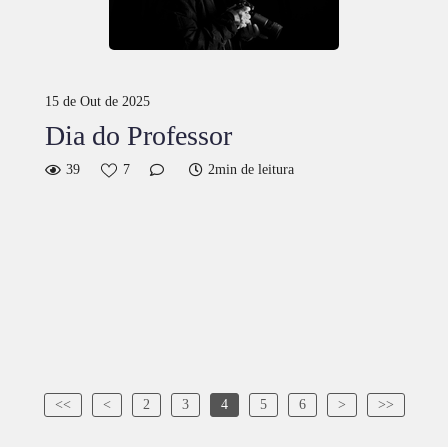
15 de Out de 2025
Dia do Professor
39
7
2min de leitura
<<
<
2
3
4
5
6
>
>>