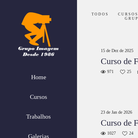
TODOS
CURSO
GRU
15 de Dez de 2025
Curso de F
971
25
Home
Cursos
23 de Jan de 2026
Trabalhos
Curso de 
1027
24
Galerias