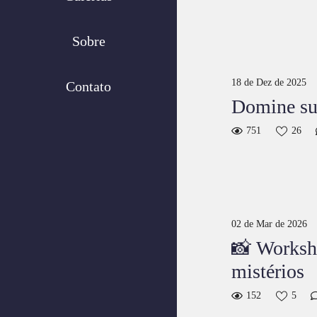
Sobre
18 de Dez de 2025
Contato
Domine sua
751
26
02 de Mar de 2026
📸 Worksh
mistérios
152
5