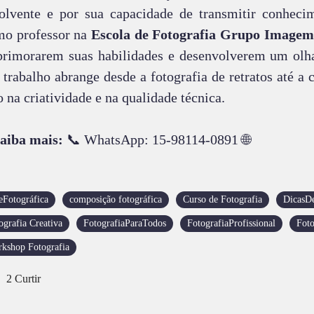
olvente e por sua capacidade de transmitir conhecim
o professor na
Escola de Fotografia Grupo Imagem
primorarem suas habilidades e desenvolverem um olha
 trabalho abrange desde a fotografia de retratos até 
o na criatividade e na qualidade técnica.
aiba mais:
📞 WhatsApp: 15-98114-0891 🌐
eFotográfica
composição fotográfica
Curso de Fotografia
DicasDe
ografia Creativa
FotografiaParaTodos
FotografiaProfissional
Foto
kshop Fotografia
2
Curtir