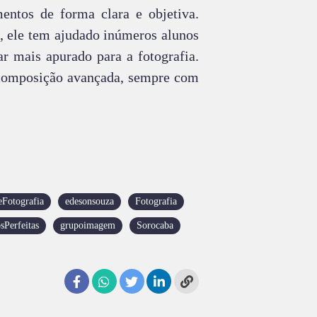
entos de forma clara e objetiva.
, ele tem ajudado inúmeros alunos
r mais apurado para a fotografia.
a composição avançada, sempre com
Fotografia
edesonsouza
Fotografia
sPerfeitas
grupoimagem
Sorocaba