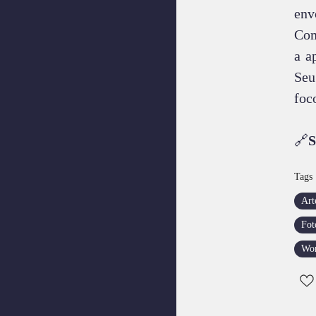
env
Com
a a
Seu
foc
🔗
S
Tags
Art
Fot
Wor