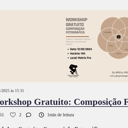
/2025 às 15:31
rkshop Gratuito: Composição F
61
2
1min de leitura