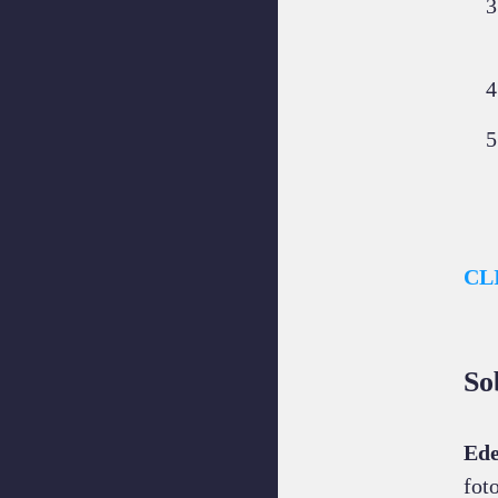
CL
So
Ede
fot