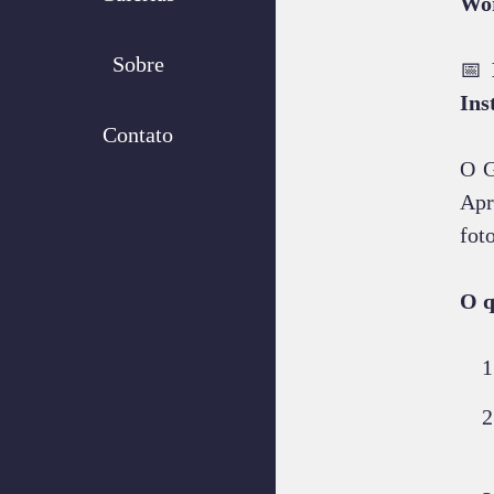
Wor
Sobre
📅
Ins
Contato
O G
Apr
fot
O q