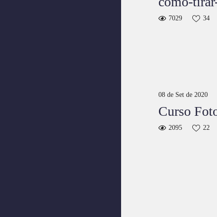
como-tirar
7029
34
08 de Set de 2020
Curso Fot
2095
22