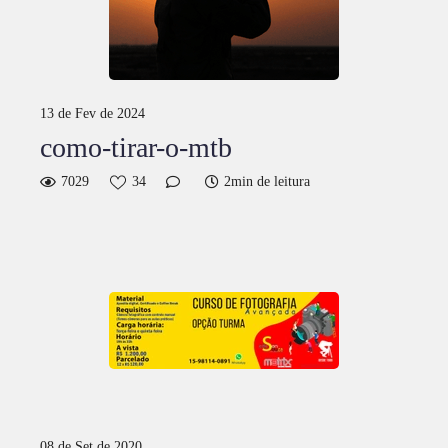
13 de Fev de 2024
como-tirar-o-mtb
7029
34
2min de leitura
08 de Set de 2020